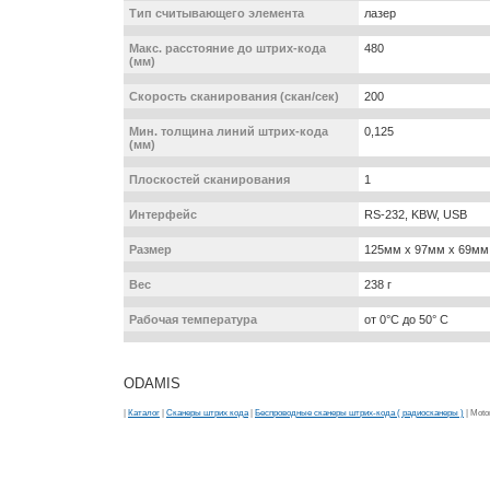
Тип считывающего элемента
лазер
Макс. расстояние до штрих-кода
480
(мм)
Скорость сканирования (скан/сек)
200
Мин. толщина линий штрих-кода
0,125
(мм)
Плоскостей сканирования
1
Интерфейс
RS-232, KBW, USB
Размер
125мм x 97мм x 69мм
Вес
238 г
Рабочая температура
от 0°С до 50° C
ODAMIS
|
Каталог
|
Сканеры штрих кода
|
Беспроводные сканеры штрих-кода ( радиосканеры )
| Moto