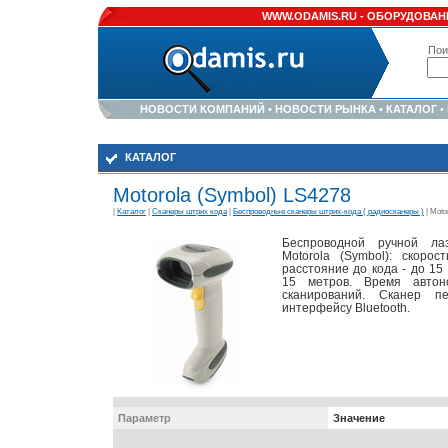
WWW.ODAMIS.RU -
ОБОРУДОВАНИ
Пои
НОВОСТИ КОМПАНИЙ
•
НОВОСТИ РЫНКА
•
КАТАЛОГ
•
КАТАЛОГ
Motorola (Symbol) LS4278
|
Каталог
|
Сканеры штрих кода
|
Беспроводные сканеры штрих-кода ( радиосканеры )
| Moto
Беспроводной ручной ла
Motorola (Symbol): скорос
расстояние до кода - до 15
15 метров. Время авто
сканирований. Сканер 
интерфейсу Bluetooth.
Параметр
Значение