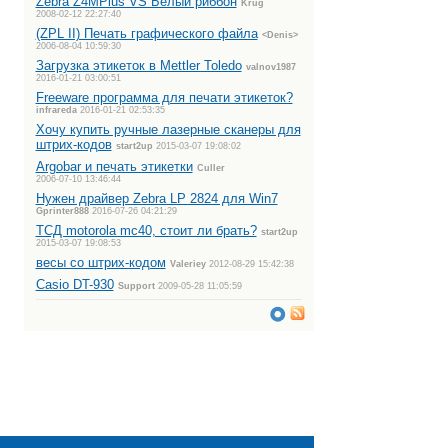
Zebra Z4MPlus VS Белый риббон
Krug
2008-02-12 22:27:40
(ZPL II) Печать графического файла
<Denis>
2006-08-04 10:59:30
Загрузка этикеток в Mettler Toledo
valnov1987
2016-01-21 03:00:51
Freeware программа для печати этикеток?
infrareda
2016-01-21 02:53:35
Хочу купить ручные лазерные сканеры для
штрих-кодов
start2up
2015-03-07 19:08:02
Argobar и печать этикетки
Culler
2006-07-10 13:46:44
Нужен драйвер Zebra LP 2824 для Win7
Gprinter888
2016-07-26 04:21:29
ТСД motorola mc40, стоит ли брать?
start2up
2015-03-07 19:08:53
весы со штрих-кодом
Valeriey
2012-08-29 15:42:38
Casio DT-930
Support
2009-05-28 11:05:59