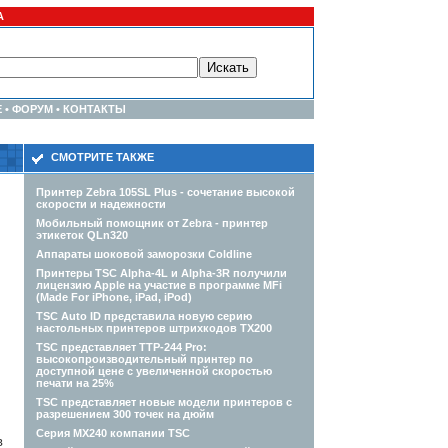
А
Е
•
ФОРУМ
•
КОНТАКТЫ
СМОТРИТЕ ТАКЖЕ
Принтер Zebra 105SL Plus - сочетание высокой
скорости и надежности
Мобильный помощник от Zebra - принтер
этикеток QLn320
Аппараты шоковой заморозки Coldline
Принтеры TSC Alpha-4L и Alpha-3R получили
лицензию Apple на участие в программе MFi
(Made For iPhone, iPad, iPod)
TSC Auto ID представила новую серию
настольных принтеров штрихкодов TX200
TSC представляет TTP-244 Pro:
высокопроизводительный принтер по
доступной цене с увеличенной скоростью
печати на 25%
TSC представляет новые модели принтеров с
разрешением 300 точек на дюйм
Серия MX240 компании TSC
в