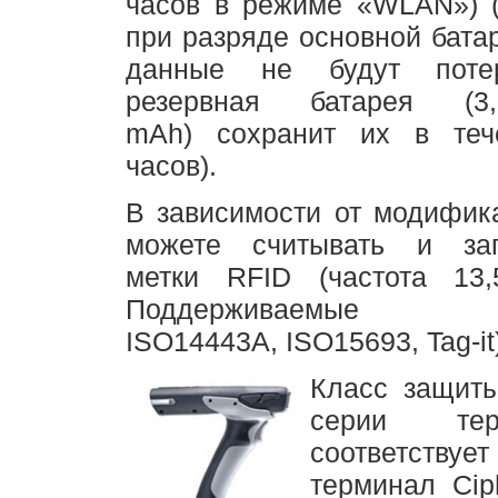
часов в режиме «WLAN») 
при разряде основной бата
данные не будут пот
резервная батарея (
mAh) сохранит их в теч
часов).
В зависимости от модифик
можете считывать и зап
метки RFID (частота 13
Поддерживаемые м
ISO14443A, ISO15693, Tag-it
Класс защит
серии тер
соответству
терминал Cip