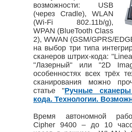
возможности: USB
(через Cradle), WLAN
(Wi-Fi 802.11b/g),
WPAN (BlueTooth Class
2), WWAN (GSM/GPRS/EDGE
на выбор три типа интегри
сканеров штрих-кода: "Linea
"Лазерный" или "2D Imag
особенностях всех трёх те
сканирования можно про
статье "
Ручные сканеры
кода. Технологии. Возможн
Время автономной раб
Cipher 9400 – до 10 час