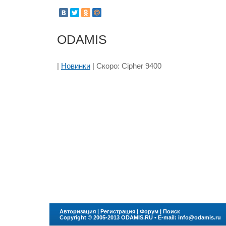
ODAMIS
|
Новинки
| Скоро: Cipher 9400
Авторизация
|
Регистрация
|
Форум
|
Поиск
Copyright © 2005-2013
ODAMIS.RU
• E-mail:
info@odamis.ru