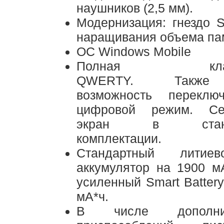
наушников (2,5 мм).
Модернизация: гнездо 
наращивания объема па
ОС Windows Mobile
Полная клави
QWERTY. Также
возможность переклю
цифровой режим. Се
экран в станда
комплектации.
Стандартный литиево
аккумулятор на 1900 м
усиленный Smart Batter
мА*ч.
В числе дополнит