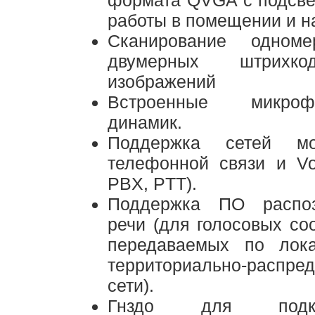
формата QVGA с подсве
работы в помещении и н
Сканирование одном
двумерных штрихк
изображений
Встроенные микр
динамик.
Поддержка сетей мо
телефонной связи и Vo
PBX, PTT).
Поддержка ПО распоз
речи (для голосовых со
передаваемых по лока
территориально-распре
сети).
Гнздо для подкл