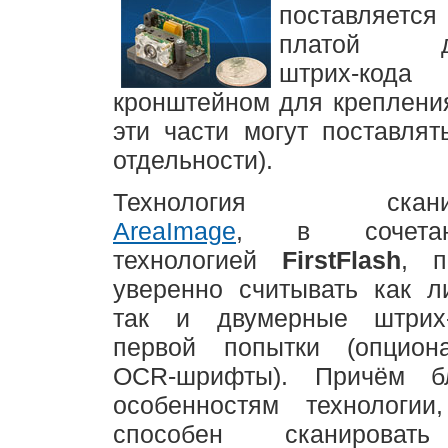
поставляется 
платой де
штрих-к
кронштейном для крепления
эти части могут поставлят
отдельности).
Технология сканир
AreaImage
, в сочета
технологией
FirstFlash
, п
уверенно считывать как л
так и двумерные штрих
первой попытки (опцион
OCR-шрифты). Причём бл
особенностям технологии
способен сканироват