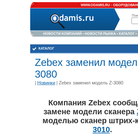
WWW.ODAMIS.RU -
ОБОРУДОВАНИ
Пои
НОВОСТИ КОМПАНИЙ
•
НОВОСТИ РЫНКА
•
КАТАЛОГ
•
КАТАЛОГ
Zebex заменил модел
3080
|
Новинки
| Zebex заменил модель Z-3080
Компания Zebex сообщ
замене модели сканера
моделью сканер штрих-
3010
.