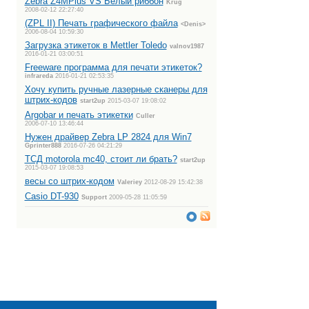
Zebra Z4MPlus VS Белый риббон
Krug
2008-02-12 22:27:40
(ZPL II) Печать графического файла
<Denis>
2006-08-04 10:59:30
Загрузка этикеток в Mettler Toledo
valnov1987
2016-01-21 03:00:51
Freeware программа для печати этикеток?
infrareda
2016-01-21 02:53:35
Хочу купить ручные лазерные сканеры для
штрих-кодов
start2up
2015-03-07 19:08:02
Argobar и печать этикетки
Culler
2006-07-10 13:46:44
Нужен драйвер Zebra LP 2824 для Win7
Gprinter888
2016-07-26 04:21:29
ТСД motorola mc40, стоит ли брать?
start2up
2015-03-07 19:08:53
весы со штрих-кодом
Valeriey
2012-08-29 15:42:38
Casio DT-930
Support
2009-05-28 11:05:59