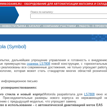
WWW.ODAMIS.RU -
ОБОРУДОВАНИЕ ДЛЯ АВТОМАТИЗАЦИИ МАГАЗИНА И СКЛАД
Поиск по каталогу:
•
НОВОСТИ РЫНКА
•
КАТАЛОГ
•
КОМПАНИИ УЧАСТНИКИ
•
РАБОТА
•
О ПРОЕКТ
la (Symbol)
опытки, дальнейшее упрощение управления и готовность к внедрени
рые преимущества
сканера LS7808
новой конструкции, с горизонтальны
м реализованы все современные достижения, не только упрощает работ
нологию, которая может стать стандартом многих областей рознично
ет информационное письмо
 усовершенствованиях:
го стекла и новый корпус
Motorola разработала для
LS7808
окно и
а. Присоединительные размеры нового корпуса из нержавеющей н
ению с предыдущей моделью, что упрощает замену.
о в использовании – с автоматической деактивацией меток EAS