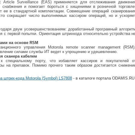
ic Article Surveillance (EAS) применяется для отслеживания движени
м снабжения и помогает бороться с хищениями в розничной торговле
 ее в стандартной комплектации. Совмещение операций сканировани
сто сокращает число выполняемых кассиром операций, но и ускоряе
годаря двум усовершенствованиям: доработанный програмный алгорит
я с первой попытки. Ориентация штрихкода относительно устройства н
вами на основе RSM
анционного управления Motorola remote scanner management (RSM)
твление силами службы ИТ ведет к упрощению и удешевлению.
я сканера кабелем
к специальному порту, что избавляет кассиров и покупателей о
ры на прилавок. Помимо прочего таким образом достигается снижени
а штрих-кода Motorola (Symbol) LS7808
- в каталоге портала ODAMIS.RU