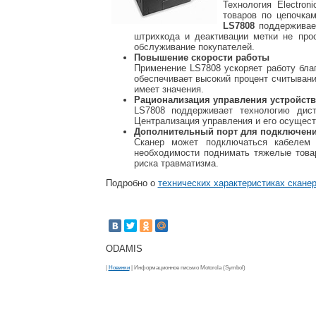
Технология Electron
товаров по цепочка
LS7808
поддерживает
штрихкода и деактивации метки не про
обслуживание покупателей.
Повышение скорости работы
Применение LS7808 ускоряет работу бла
обеспечивает высокий процент считывани
имеет значения.
Рационализация управления устройст
LS7808 поддерживает технологию дист
Централизация управления и его осущес
Дополнительный порт для подключени
Сканер может подключаться кабелем 
необходимости поднимать тяжелые това
риска травматизма.
Подробно о
технических характеристиках сканер
ODAMIS
|
Новинки
| Информационное письмо Motorola (Symbol)