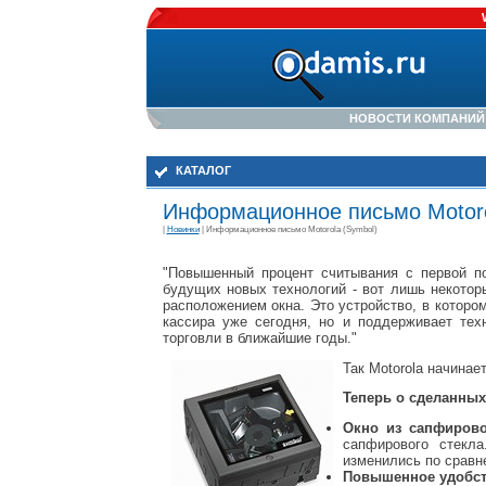
НОВОСТИ КОМПАНИЙ
КАТАЛОГ
Информационное письмо Motoro
|
Новинки
| Информационное письмо Motorola (Symbol)
"Повышенный процент считывания с первой п
будущих новых технологий - вот лишь некото
расположением окна. Это устройство, в которо
кассира уже сегодня, но и поддерживает тех
торговли в ближайшие годы."
Так Motorola начина
Теперь о сделанных
Окно из сапфирово
сапфирового стекл
изменились по сравн
Повышенное удобств