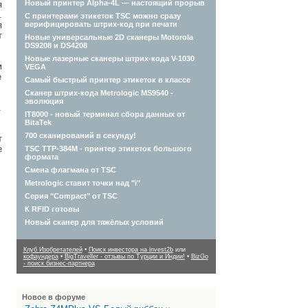
Новый принтер Alpha-4L — настоящий прорыв
я
.
С принтерами этикеток TSC можно сразу
верифицировать штрих-код при печати
я
т
Новые универсальные 2D сканеры Motorola
DS9208 и DS4208
Новые лазерные сканеры штрих-кода V-1030
м
VEGA
е
Самый быстрый принтер этикеток в классе
Сканер штрих-кода Metrologic MS9540 -
эволюция
.
IT8000 - новый терминал сбора данных от
BitaTek
700 сканирований в секунду!
т
е
TSC TTP-384M - принтер этикеток большого
формата
Смена флагмана от TSC
Metrologic ставит точки над "i"
Серия "Compact" от TSC
К RFID готовы
Новый сканер для тяжёлых условий
Клуб Изобретателей
•
Поиск инвестора на invest2b
или
кофаундера
•
BigTraveller - отзывы по Турции и Индии!
•
BizGo
- поиск бизнес-партнера
Новое в форуме