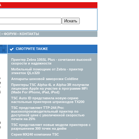
А
Е
•
ФОРУМ
•
КОНТАКТЫ
СМОТРИТЕ ТАКЖЕ
Принтер Zebra 105SL Plus - сочетание высокой
скорости и надежности
Мобильный помощник от Zebra - принтер
этикеток QLn320
ю
Аппараты шоковой заморозки Coldline
м
Принтеры TSC Alpha-4L и Alpha-3R получили
у
лицензию Apple на участие в программе MFi
й
(Made For iPhone, iPad, iPod)
TSC Auto ID представила новую серию
настольных принтеров штрихкодов TX200
TSC представляет TTP-244 Pro:
высокопроизводительный принтер по
доступной цене с увеличенной скоростью
печати на 25%
з
TSC представляет новые модели принтеров с
е
разрешением 300 точек на дюйм
Серия MX240 компании TSC