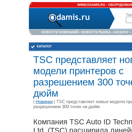
WWW.ODAMIS.RU -
ОБОРУДОВАНИ
Пои
НОВОСТИ КОМПАНИЙ
•
НОВОСТИ РЫНКА
•
КАТАЛОГ
•
КАТАЛОГ
TSC представляет н
модели принтеров с
разрешением 300 точ
дюйм
|
Новинки
| TSC представляет новые модели пр
разрешением 300 точек на дюйм
Компания TSC Auto ID Techn
Ltd. (TSC) расширила линей