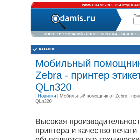
WWW.ODAMIS.RU -
ОБОРУДОВАНИ
Пои
НОВОСТИ КОМПАНИЙ
•
НОВОСТИ РЫНКА
•
КАТАЛОГ
•
КАТАЛОГ
Мобильный помощник
Zebra - принтер этике
QLn320
|
Новинки
| Мобильный помощник от Zebra - при
QLn320
Высокая производительност
принтера и качество печати
объясняются его техническ